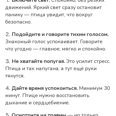
⒈
Включите свет.
Спокойно, без резких
движений. Яркий свет сразу остановит
панику — птица увидит, что вокруг
безопасно.
⒉
Подойдите и говорите тихим голосом.
Знакомый голос успокаивает. Говорите
что угодно — главное, мягко и спокойно.
⒊
Не хватайте попугая.
Это усилит стресс.
Птица и так напугана, а тут ещё руки
тянутся.
⒋
Дайте время успокоиться.
Минимум 30
минут. Птице нужно восстановить
дыхание и сердцебиение.
⒌
Осмотрите на травмы
— но только