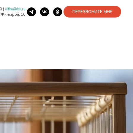
40
|
elfku@bk.ru
ПЕРЕЗВОНИТЕ МНЕ
. Жилстрой, 16