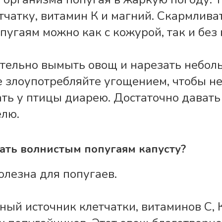
тчатку, витамин К и магний. Скармлива
угаям можно как с кожурой, так и без 
ательно вымыть овощ и нарезать небо
е злоупотребляйте угощением, чтобы н
ть у птицы диарею. Достаточно давать
елю.
ать волнистым попугаям капусту?
олезна для попугаев.
ный источник клетчатки, витаминов С, 