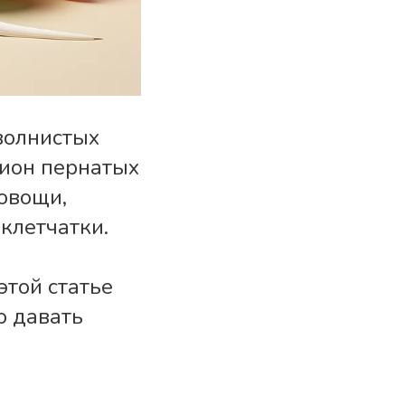
волнистых
цион пернатых
овощи,
клетчатки.
этой статье
о давать