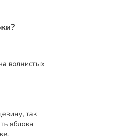
оки?
на волнистых
евину, так
ть яблока
ке.