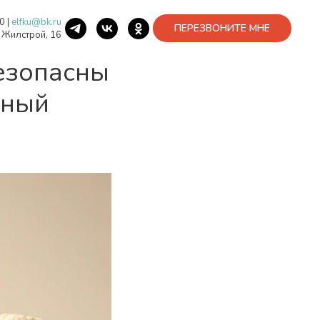
40
|
elfku@bk.ru
ПЕРЕЗВОНИТЕ МНЕ
. Жилстрой, 16
езопасны
бный