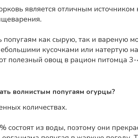
морковь является отличным источником 
ищеварения.
 попугаям как сырую, так и вареную м
ебольшими кусочками или натертую на
от полезный овощ в рацион питомца 3-
ать волнистым попугаям огурцы?
ренных количествах.
% состоят из воды, поэтому они прекра
 организма попугая в жаркую погоду. 