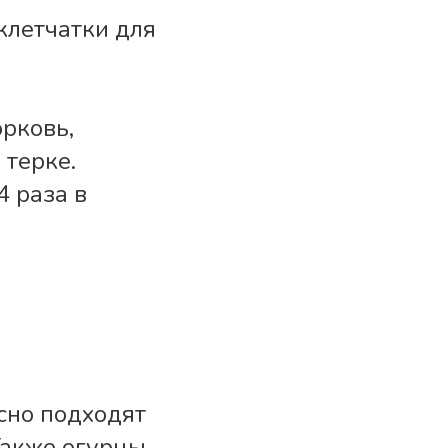
клетчатки для
орковь,
 терке.
4 раза в
сно подходят
Также огурцы