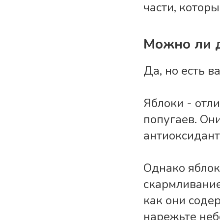
части, которы
Можно ли д
Да, но есть в
Яблоки - отл
попугаев. Он
антиоксидант
Однако яблок
скармливание
как они соде
нарежьте неб