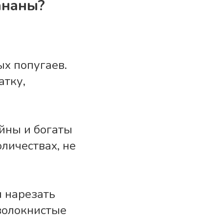
ананы?
ых попугаев.
атку,
йны и богаты
личествах, не
 нарезать
волокнистые