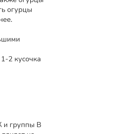
ть огурцы
нее.
льшими
е
 1-2 кусочка
К и группы В