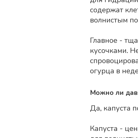
содержат кле
волнистым поп
Главное - тщ
кусочками. Н
спровоцирова
огурца в нед
Можно ли дав
Да, капуста п
Капуста - цен