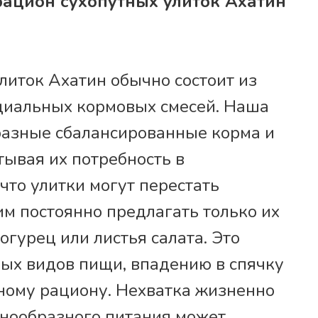
рацион сухопутных улиток Ахатин
литок Ахатин обычно состоит из
ециальных кормовых смесей. Наша
разные сбалансированные корма и
тывая их потребность в
что улитки могут перестать
им постоянно предлагать только их
гурец или листья салата. Это
вых видов пищи, впадению в спячку
нному рациону. Нехватка жизненно
днообразного питания может