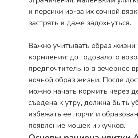
ограничения: маленьким улитк
и персики из-за их сочной вязк
застрять и даже задохнуться.
Важно учитывать образ жизни 
кормления: до годовалого возра
предпочтительно в вечернее вр
ночной образ жизни. После до
можно начать кормить через д
съедена к утру, должна быть у
избежать ее порчи и образован
появление мошек и жучков.
Основы рациона улитки 