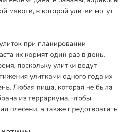
ам нельзя давать бананы, абрикосы
ой мякоти, в которой улитки могут
улиток при планировании
ста их кормят один раз в день,
емя, поскольку улитки ведут
стижения улитками одного года их
ень. Любая пища, которая не была
брана из террариума, чтобы
ия плесени, а также предотвратить
Ахатины