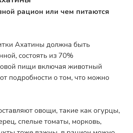
овной рацион или чем питаются
итки Ахатины должна быть
нной, состоять из 70%
ковой пищи включая животный
от подробности о том, что можно
оставляют овощи, такие как огурцы,
ерец, спелые томаты, морковь,
Фрукты тоже важны, в рацион можно