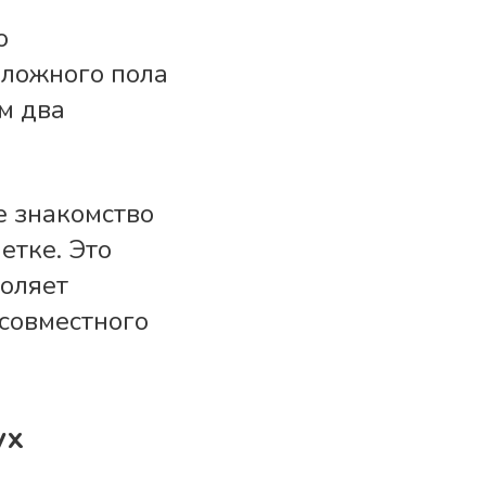
о
ложного пола
м два
е знакомство
етке. Это
воляет
 совместного
ух