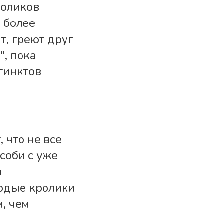
роликов
 более
т, греют друг
", пока
тинктов
 что не все
соби с уже
и
одые кролики
м, чем