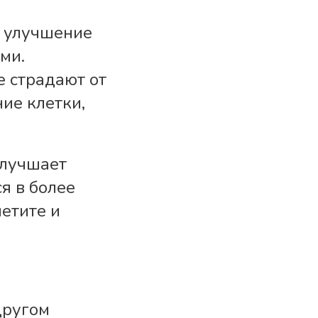
я улучшение
ми.
 страдают от
ие клетки,
улучшает
я в более
етите и
другом