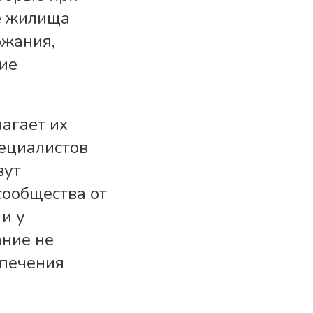
е жилища
ржания,
ие
агает их
пециалистов
вут
сообщества от
 и у
ание не
спечения