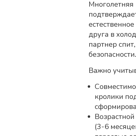
Многолетняя 
подтверждает
естественное 
друга в холо
партнер спит
безопасности
Важно учитыв
Совместимос
кролики под
сформиров
Возрастной
(3-6 месяце