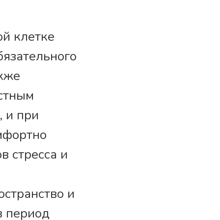
ой клетке
бязательного
акже
естным
 и при
мфортно
в стресса и
остранство и
в период