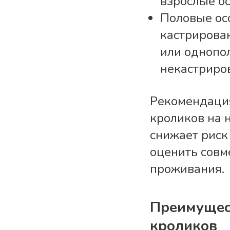
взрослые о
Половые ос
кастрирова
или однопо
некастриро
Рекомендация
кроликов на н
снижает риск
оценить совм
проживания.
Преимущес
кроликов