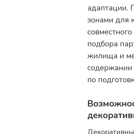
адаптации. 
зонами для 
совместного
подбора пар
жилища и м
содержании 
по подготов
Возможнос
декоратив
Декоративны