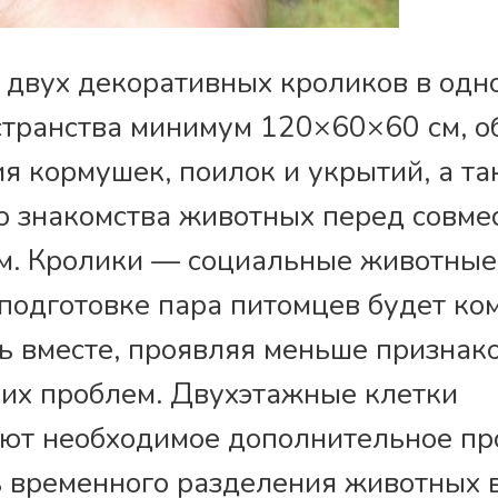
двух декоративных кроликов в одн
странства минимум 120×60×60 см, о
я кормушек, поилок и укрытий, а т
о знакомства животных перед совм
. Кролики — социальные животные,
подготовке пара питомцев будет ко
ь вместе, проявляя меньше признако
их проблем. Двухэтажные клетки
ют необходимое дополнительное пр
 временного разделения животных 