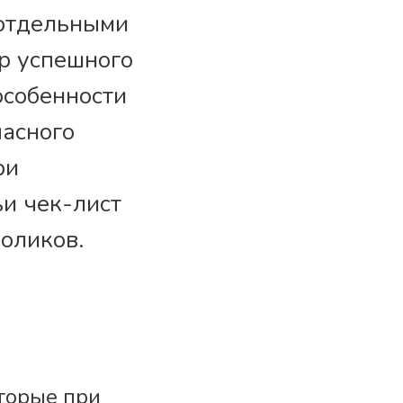
 отдельными
р успешного
особенности
пасного
ри
ьи чек-лист
оликов.
торые при