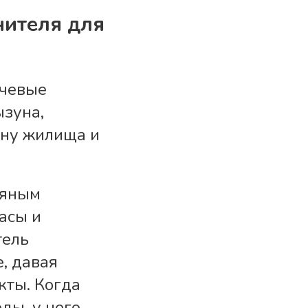
нителя для
ючевые
ызуна,
ену жилища и
ляным
асы и
тель
, давая
кты. Когда
ды, у него