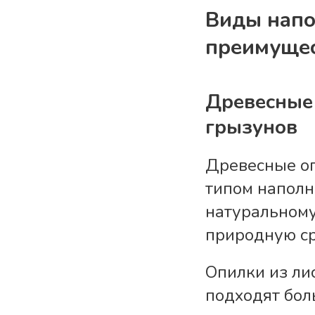
Виды напо
преимущес
Древесные
грызунов
Древесные оп
типом наполн
натуральному
природную ср
Опилки из лис
подходят бол