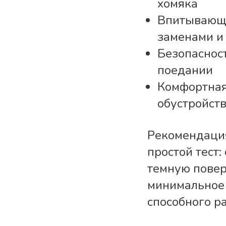
хомяка
Впитывающа
заменами и
Безопаснос
поедании
Комфортная
обустройств
Рекомендация
простой тест:
темную повер
минимальное 
способного р