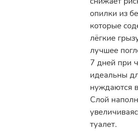
снижает рис
опилки из б
которые сод
лёгкие грыз
лучшее погл
7 дней при 
идеальны дл
нуждаются в
Слой наполн
увеличиваясь
туалет.