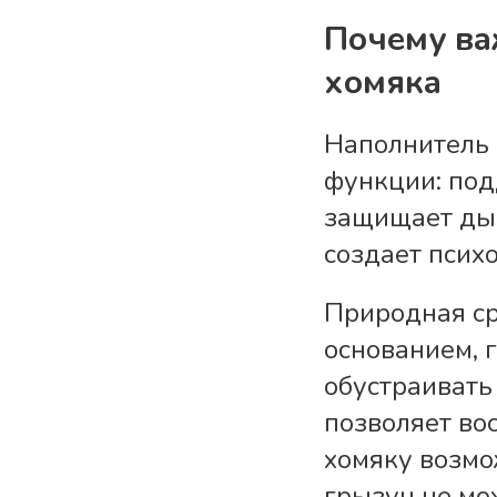
Почему ва
хомяка
Наполнитель 
функции: под
защищает дых
создает псих
Природная ср
основанием, 
обустраивать
позволяет во
хомяку возмо
грызун не мо