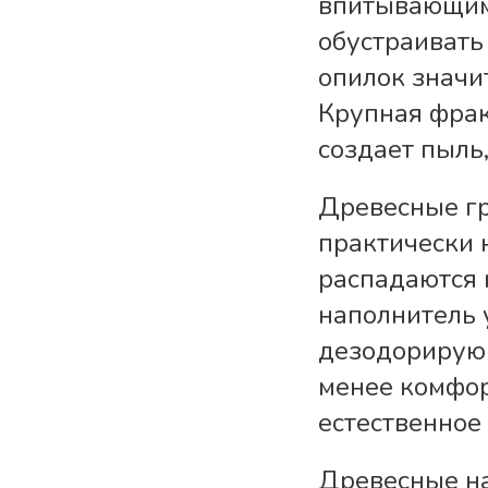
впитывающими
обустраивать
опилок значи
Крупная фрак
создает пыль
Древесные гр
практически 
распадаются 
наполнитель 
дезодорирующ
менее комфор
естественное
Древесные на