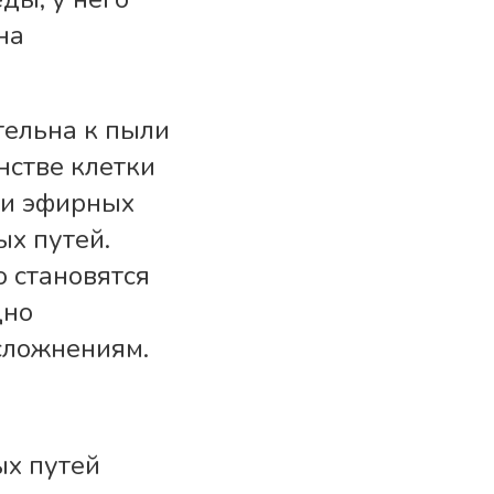
на
тельна к пыли
нстве клетки
ли эфирных
х путей.
 становятся
дно
сложнениям.
ых путей