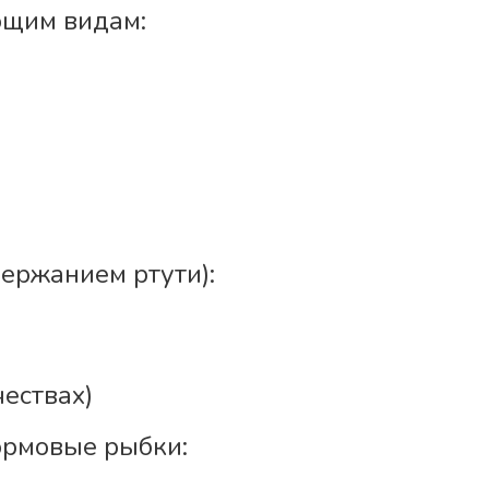
ющим видам:
держанием ртути):
ествах)
ормовые рыбки: