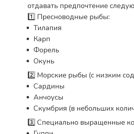
отдавать предпочтение следу
1️⃣ Пресноводные рыбы:
Тилапия
Карп
Форель
Окунь
2️⃣ Морские рыбы (с низким со
Сардины
Анчоусы
Скумбрия (в небольших колич
3️⃣ Специально выращенные к
Гуппи