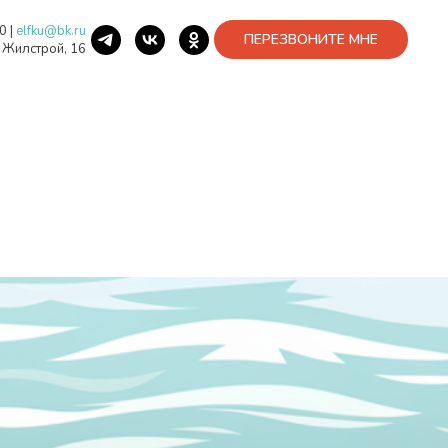
40
|
elfku@bk.ru
ПЕРЕЗВОНИТЕ МНЕ
. Жилстрой, 16