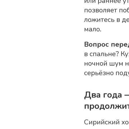
или раннее ут
позволяет по
ложитесь в д
мало.
Вопрос пере
в спальне
? К
ночной шум ни
серьёзно под
Два года 
продолжит
Сирийский хо