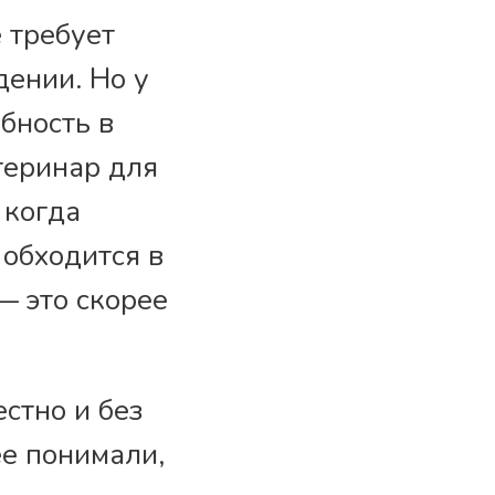
 требует
дении. Но у
бность в
теринар для
 когда
 обходится в
— это скорее
стно и без
ее понимали,