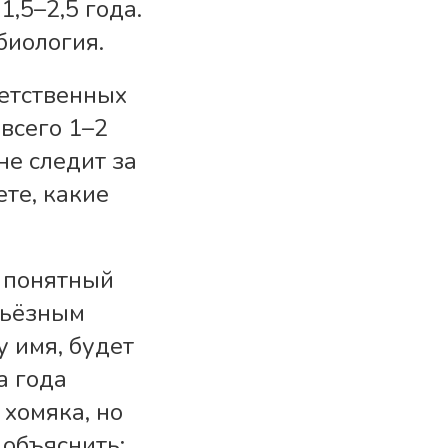
,5–2,5 года.
биология.
етственных
всего 1–2
не следит за
ете, какие
о понятный
ерьёзным
у имя, будет
а года
 хомяка, но
 объяснить: