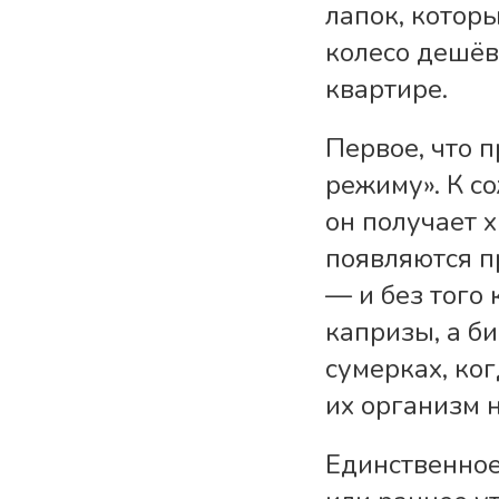
лапок, котор
колесо дешёво
квартире.
Первое, что п
режиму». К со
он получает х
появляются п
— и без того
капризы, а би
сумерках, ко
их организм 
Единственное