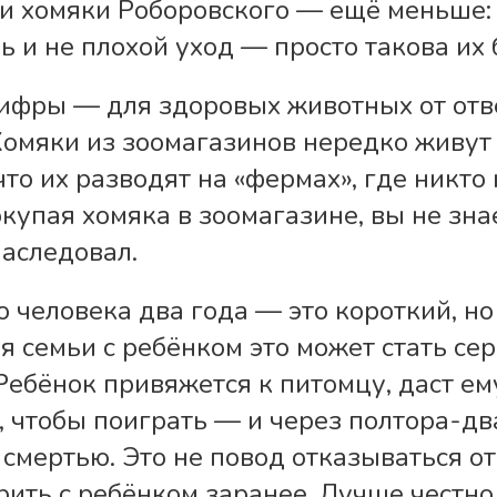
и хомяки Роборовского — ещё меньше: 1
ь и не плохой уход — просто такова их 
ифры — для здоровых животных от отв
Хомяки из зоомагазинов нередко живут 
что их разводят на «фермах», где никто 
купая хомяка в зоомагазине, вы не зна
наследовал.
о человека два года — это короткий, н
ля семьи с ребёнком это может стать с
Ребёнок привяжется к питомцу, даст ем
, чтобы поиграть — и через полтора-дв
 смертью. Это не повод отказываться от
рить с ребёнком заранее. Лучше честно