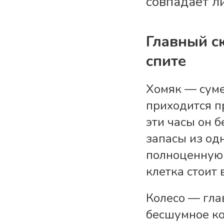
совпадает л
Главный с
спите
Хомяк — суме
приходится п
эти часы он б
запасы из одн
полноценную 
клетка стоит 
Колесо — гла
бесшумное ко