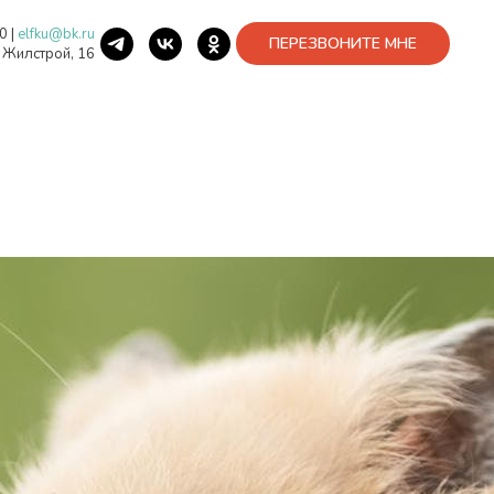
40
|
elfku@bk.ru
ПЕРЕЗВОНИТЕ МНЕ
. Жилстрой, 16