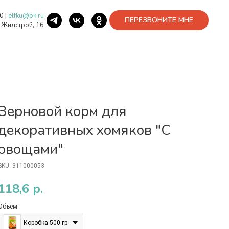
40
|
elfku@bk.ru
ПЕРЕЗВОНИТЕ МНЕ
. Жилстрой, 16
Зерновой корм для
декоративных хомяков "С
овощами"
SKU:
311000053
118,6
р.
Объём
Коробка 500 гр