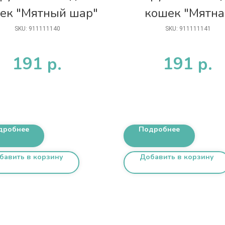
ек "Мятный шар"
кошек "Мятна
мышка"
SKU:
911111140
SKU:
911111141
191
191
р.
р.
дробнее
Подробнее
бавить в корзину
Добавить в корзину