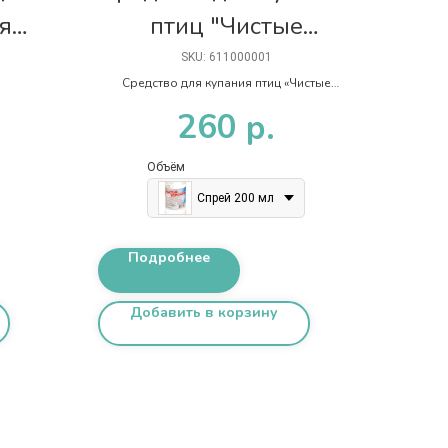
я
птиц "Чистые
перышки"
SKU:
611000001
Средство для купания птиц «Чистые
перышки» применяется для
260
р.
предотвращения размножения паразитов
в оперении птиц.
Объём
Спрей 200 мл
Подробнее
Добавить в корзину