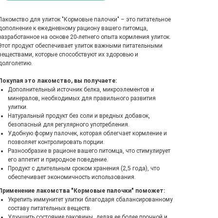
Лакомство для улиток "Кормовые палочки" – это питательное
дополнение к ежедневному рациону вашего питомца,
разработанное на основе 20-летнего опыта кормления улиток.
Этот продукт обеспечивает улиток важными питательными
веществами, которые способствуют их здоровью и
долголетию.
Покупая это лакомство, вы получаете:
Дополнительный источник белка, микроэлементов и
минералов, необходимых для правильного развития
улитки.
Натуральный продукт без соли и вредных добавок,
безопасный для регулярного употребления.
Удобную форму палочек, которая облегчает кормление и
позволяет контролировать порции.
Разнообразие в рационе вашего питомца, что стимулирует
его аппетит и природное поведение.
Продукт с длительным сроком хранения (2,5 года), что
обеспечивает экономичность использования.
Применение лакомства "Кормовые палочки" поможет:
Укрепить иммунитет улитки благодаря сбалансированному
составу питательных веществ.
Улучшить состояние раковины, делая ее более прочной и