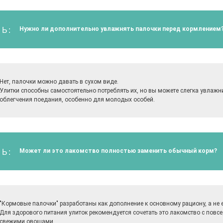
Нужно ли дополнительно увлажнять палочки перед кормлением
Ь:
Нет, палочки можно давать в сухом виде.
Улитки способны самостоятельно потреблять их, но вы можете слегка увлажн
облегчения поедания, особенно для молодых особей.
Может ли это лакомство полностью заменить обычный корм?
Ь:
"Кормовые палочки" разработаны как дополнение к основному рациону, а не 
Для здорового питания улиток рекомендуется сочетать это лакомство с пов
свежими овощами.