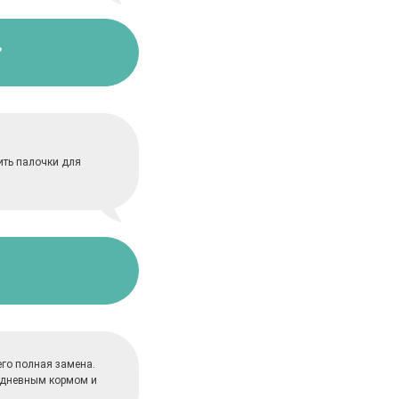
?
ить палочки для
его полная замена.
седневным кормом и