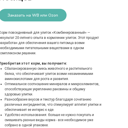
Заказать на WB или Ozon
Корм повседневный для улиток «Комбинированный» —
результат 20-летнего опыта в кормлении улиток. Этот продукт
разработан для обеспечения вашего питомца всеми
необходимыми питательными веществами в одном
комплексном решении.
Приобретая этот корм, вы получаете:
Сбалансированную смесь животного и растительного
белка, что обеспечивает улиток всеми незаменимыми
аминокислотами для роста и развития.
Оптимальное соотношение минералов и микроэлементов,
способствующее укреплению раковины и общему
здоровью улитки.
Разнообразие вкусов и текстур благодаря сочетанию
различных ингредиентов, что стимулирует аппетит улитки и
обеспечивает ее интерес к еде.
Удобство использования: больше не нужно покупать и
смешивать разные виды корма - все необходимое уже
собрано в одной упаковке.