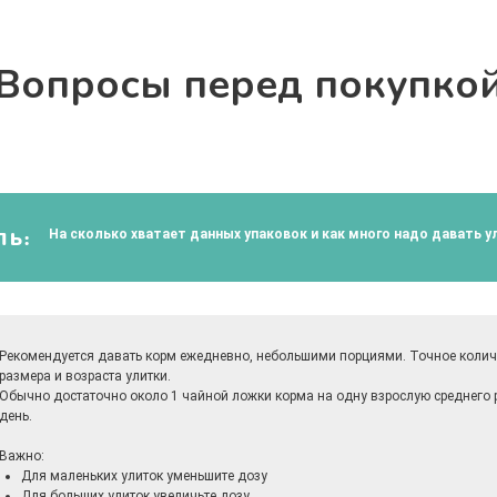
Вопросы перед покупко
На сколько хватает данных упаковок и как много надо давать 
ЛЬ:
Рекомендуется давать корм ежедневно, небольшими порциями. Точное количе
размера и возраста улитки.
Обычно достаточно около 1 чайной ложки корма на одну взрослую среднего 
день.
Важно:
Для маленьких улиток уменьшите дозу
Для больших улиток увеличьте дозу