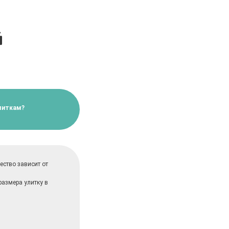
й
улиткам?
ство зависит от
размера улитку в