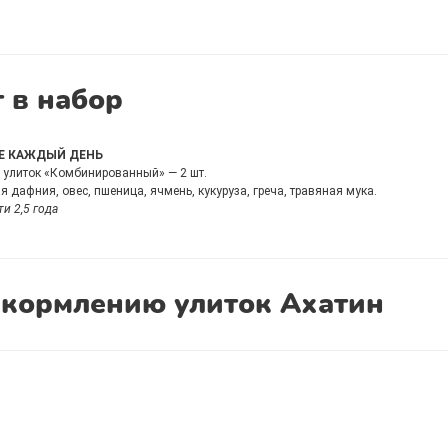
 в набор
Е КАЖДЫЙ ДЕНЬ
улиток «Комбинированный» — 2 шт.
 дафния, овес, пшеница, ячмень, кукуруза, греча, травяная мука.
ти 2,5 года
 кормлению улиток Ахатин