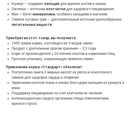
Кунжут — содержит
кальций
для крепких костей и клюва
Овсянка — источник
клетчатки
для здорового пищеварения
Мак — богат
минералами
, особенно кальцием и магнием
Семена луговых трав — дополнительный источник разнообразных
питательных веществ
Приобретая этот товар, вы получаете:
1000 грамм корма, состоящего из 9 видов семян
Продукт с длительным сроком хранения — 2,5 года
Корм от производителя с 20-летним опытом в кормлении птиц
Прочную упаковку, сохраняющую свежесть семян
Применение корма «Стандарт» обеспечит:
Поступление омега-3 жирных кислот из рапса и конопляного
семени для здоровья сердца и оперения
Укрепление костной ткани и клюва благодаря кальцию из кунжута и
мака
Поддержку пищеварения за счет клетчатки из овсянки
Антиоксидантную защиту организма птицы компонентами
красного проса